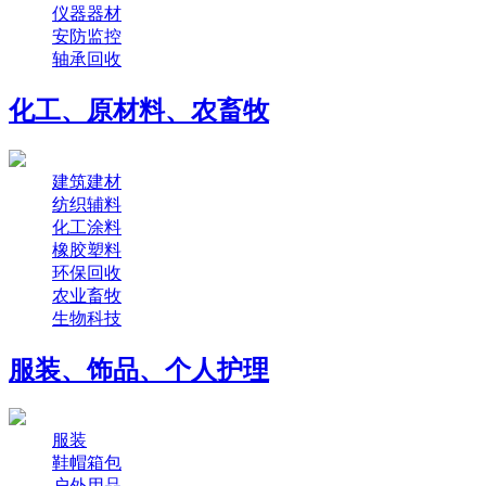
仪器器材
安防监控
轴承回收
化工、原材料、农畜牧
建筑建材
纺织辅料
化工涂料
橡胶塑料
环保回收
农业畜牧
生物科技
服装、饰品、个人护理
服装
鞋帽箱包
户外用品