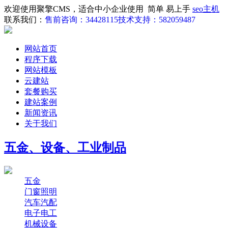
欢迎使用聚擎CMS，适合中小企业使用 简单 易上手
seo主机
联系我们：
售前咨询：34428115
技术支持：582059487
网站首页
程序下载
网站模板
云建站
套餐购买
建站案例
新闻资讯
关于我们
五金、设备、工业制品
五金
门窗照明
汽车汽配
电子电工
机械设备