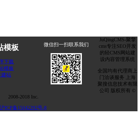
JuQingCMS-聚擎
微信扫一扫联系我们
cms专注SEO开发
站模板
的轻CMS网站建
设内容管理系统
序下载
站模板
全国均有代理商上
云建站
门洽谈服务
上海
聚搜信息技术有限
公司
版权所有 ©
2008-2018 Inc.
沪ICP备15042292号-8