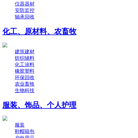
仪器器材
安防监控
轴承回收
化工、原材料、农畜牧
建筑建材
纺织辅料
化工涂料
橡胶塑料
环保回收
农业畜牧
生物科技
服装、饰品、个人护理
服装
鞋帽箱包
户外用品