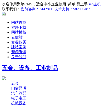
欢迎使用聚擎CMS，适合中小企业使用 简单 易上手
seo主机
联系我们：
售前咨询：34428115
技术支持：582059487
网站首页
程序下载
网站模板
云建站
套餐购买
建站案例
新闻资讯
关于我们
五金、设备、工业制品
五金
门窗照明
汽车汽配
电子电工
机械设备