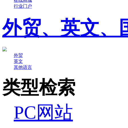
在线商城
行业门户
外贸、英文、
外贸
英文
其他语言
类型检索
PC网站