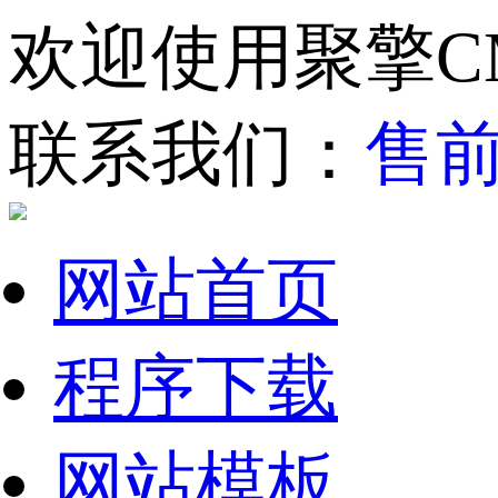
欢迎使用聚擎C
联系我们：
售前
网站首页
程序下载
网站模板