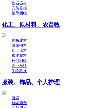
仪器器材
安防监控
轴承回收
化工、原材料、农畜牧
建筑建材
纺织辅料
化工涂料
橡胶塑料
环保回收
农业畜牧
生物科技
服装、饰品、个人护理
服装
鞋帽箱包
户外用品