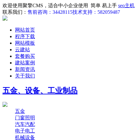
欢迎使用聚擎CMS，适合中小企业使用 简单 易上手
seo主机
联系我们：
售前咨询：34428115
技术支持：582059487
网站首页
程序下载
网站模板
云建站
套餐购买
建站案例
新闻资讯
关于我们
五金、设备、工业制品
五金
门窗照明
汽车汽配
电子电工
机械设备