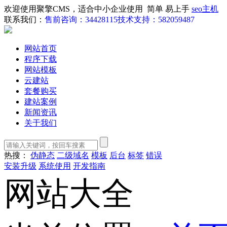
欢迎使用聚擎CMS，适合中小企业使用 简单 易上手
seo主机
联系我们：
售前咨询：34428115
技术支持：582059487
网站首页
程序下载
网站模板
云建站
套餐购买
建站案例
新闻资讯
关于我们
热搜：
伪静态
二级域名
模板
后台
标签
错误
安装升级
系统使用
开发指南
网站大全