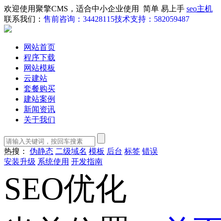
欢迎使用聚擎CMS，适合中小企业使用 简单 易上手
seo主机
联系我们：
售前咨询：34428115
技术支持：582059487
网站首页
程序下载
网站模板
云建站
套餐购买
建站案例
新闻资讯
关于我们
热搜：
伪静态
二级域名
模板
后台
标签
错误
安装升级
系统使用
开发指南
SEO优化