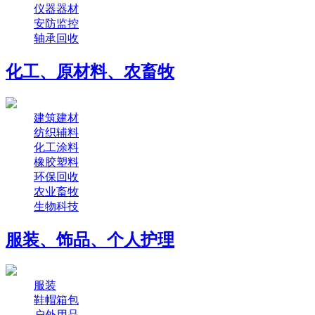
仪器器材
安防监控
轴承回收
化工、原材料、农畜牧
建筑建材
纺织辅料
化工涂料
橡胶塑料
环保回收
农业畜牧
生物科技
服装、饰品、个人护理
服装
鞋帽箱包
户外用品