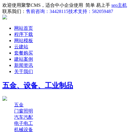
欢迎使用聚擎CMS，适合中小企业使用 简单 易上手
seo主机
联系我们：
售前咨询：34428115
技术支持：582059487
网站首页
程序下载
网站模板
云建站
套餐购买
建站案例
新闻资讯
关于我们
五金、设备、工业制品
五金
门窗照明
汽车汽配
电子电工
机械设备