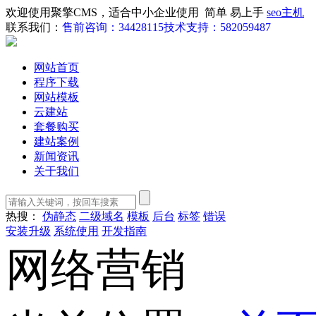
欢迎使用聚擎CMS，适合中小企业使用 简单 易上手
seo主机
联系我们：
售前咨询：34428115
技术支持：582059487
网站首页
程序下载
网站模板
云建站
套餐购买
建站案例
新闻资讯
关于我们
热搜：
伪静态
二级域名
模板
后台
标签
错误
安装升级
系统使用
开发指南
网络营销