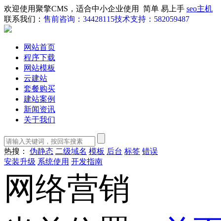
欢迎使用聚擎CMS，适合中小企业使用 简单 易上手
seo主机
联系我们：
售前咨询：34428115
技术支持：582059487
网站首页
程序下载
网站模板
云建站
套餐购买
建站案例
新闻资讯
关于我们
热搜：
伪静态
二级域名
模板
后台
标签
错误
安装升级
系统使用
开发指南
网络营销