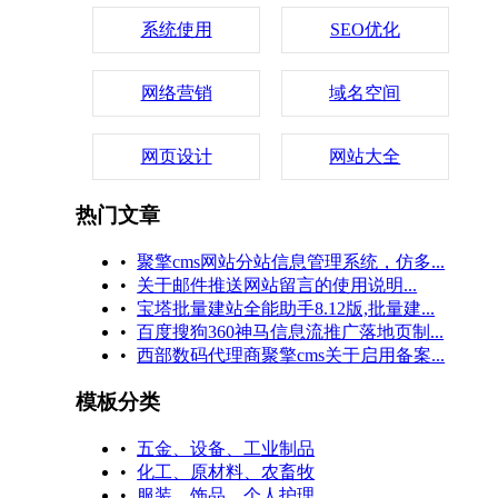
系统使用
SEO优化
网络营销
域名空间
网页设计
网站大全
热门文章
•
聚擎cms网站分站信息管理系统，仿多...
•
关于邮件推送网站留言的使用说明...
•
宝塔批量建站全能助手8.12版,批量建...
•
百度搜狗360神马信息流推广落地页制...
•
西部数码代理商聚擎cms关于启用备案...
模板分类
•
五金、设备、工业制品
•
化工、原材料、农畜牧
•
服装、饰品、个人护理